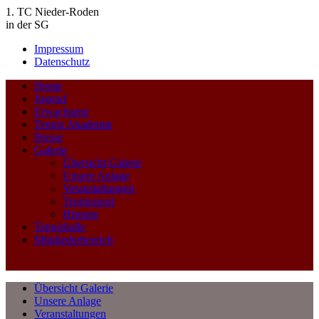
1. TC Nieder-Roden
in der SG
Impressum
Datenschutz
Home
Jugend
Erwachsene
Tennis Akademie
Presse
Galerie
Übersicht Galerie
Unsere Anlage
Veranstaltungen
Tennissport
Historie
Tennishalle
Mitgliederbereich
Übersicht Galerie
Unsere Anlage
Veranstaltungen