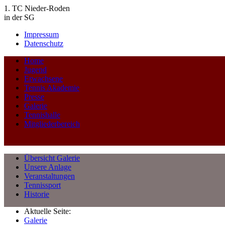
1. TC Nieder-Roden
in der SG
Impressum
Datenschutz
Home
Jugend
Erwachsene
Tennis Akademie
Presse
Galerie
Tennishalle
Mitgliederbereich
Übersicht Galerie
Unsere Anlage
Veranstaltungen
Tennissport
Historie
Aktuelle Seite:
Galerie