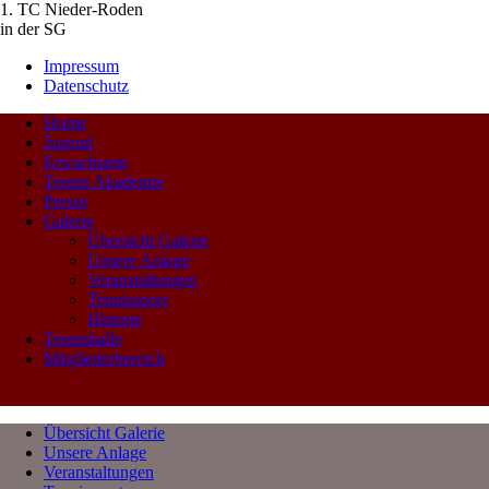
1. TC Nieder-Roden
in der SG
Impressum
Datenschutz
Home
Jugend
Erwachsene
Tennis Akademie
Presse
Galerie
Übersicht Galerie
Unsere Anlage
Veranstaltungen
Tennissport
Historie
Tennishalle
Mitgliederbereich
Übersicht Galerie
Unsere Anlage
Veranstaltungen