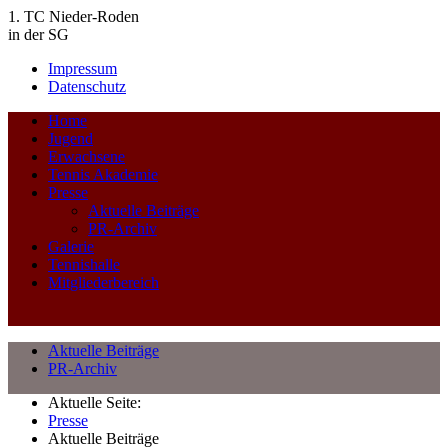
1. TC Nieder-Roden
in der SG
Impressum
Datenschutz
Home
Jugend
Erwachsene
Tennis Akademie
Presse
Aktuelle Beiträge
PR-Archiv
Galerie
Tennishalle
Mitgliederbereich
Aktuelle Beiträge
PR-Archiv
Aktuelle Seite:
Presse
Aktuelle Beiträge