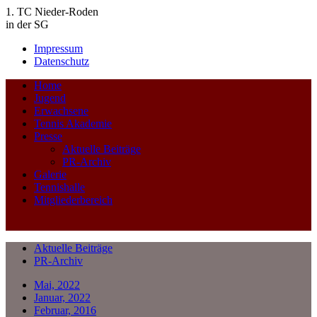
1. TC Nieder-Roden
in der SG
Impressum
Datenschutz
Home
Jugend
Erwachsene
Tennis Akademie
Presse
Aktuelle Beiträge
PR-Archiv
Galerie
Tennishalle
Mitgliederbereich
Aktuelle Beiträge
PR-Archiv
Mai, 2022
Januar, 2022
Februar, 2016