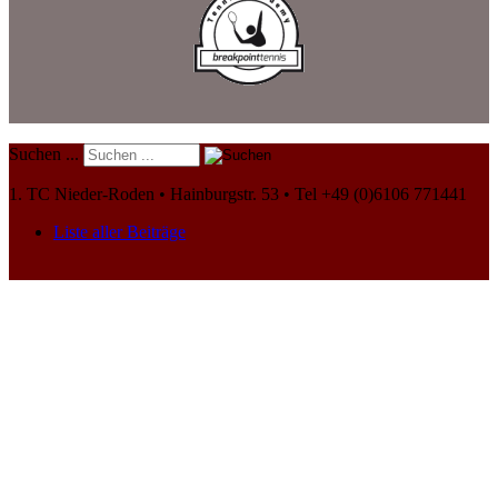
Suchen ...
1. TC Nieder-Roden • Hainburgstr. 53 • Tel +49 (0)6106 771441
Liste aller Beiträge